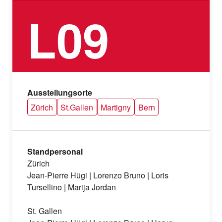
L09
Ausstellungsorte
Zürich
St.Gallen
Martigny
Bern
Standpersonal
Zürich
Jean-Pierre Hügi | Lorenzo Bruno | Loris
Tursellino | Marija Jordan
St. Gallen