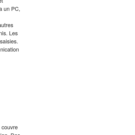
et
ia un PC,
autres
nis. Les
saisies.
nication
 couvre
tion. Des