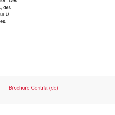
s, des
eur U
ses.
Brochure Contria (de)