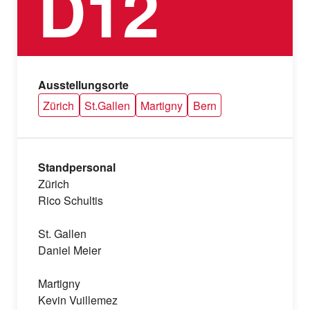
D12
Ausstellungsorte
Zürich
St.Gallen
Martigny
Bern
Standpersonal
Zürich
Rico Schultis
St. Gallen
Daniel Meier
Martigny
Kevin Vuillemez