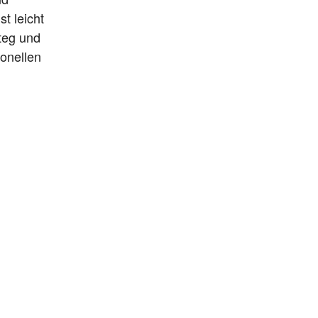
t leicht
steg und
ionellen