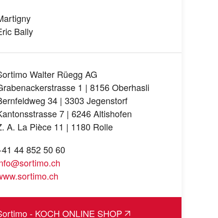
Martigny
Eric Bally
Sortimo Walter Rüegg AG
Grabenackerstrasse 1 | 8156 Oberhasli
Bernfeldweg 34 | 3303 Jegenstorf
Kantonsstrasse 7 | 6246 Altishofen
Z. A. La Pièce 11 | 1180 Rolle
+41 44 852 50 60
info@sortimo.ch
www.sortimo.ch
Sortimo - KOCH ONLINE SHOP