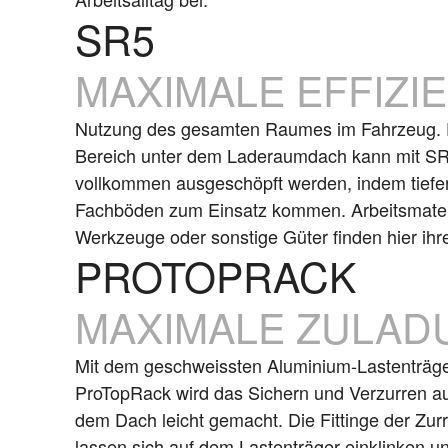
SR5
MAXIMALE EFFIZI
Nutzung des gesamten Raumes im Fahrzeug. 
Bereich unter dem Laderaumdach kann mit S
vollkommen ausgeschöpft werden, indem tiefe
Fachböden zum Einsatz kommen. Arbeitsmateri
Werkzeuge oder sonstige Güter finden hier ihre
PROTOPRACK
MAXIMALE ZULAD
Mit dem geschweissten Aluminium-Lastenträg
ProTopRack wird das Sichern und Verzurren a
dem Dach leicht gemacht. Die Fittinge der Zur
lassen sich auf dem Lastenträger einklinken u