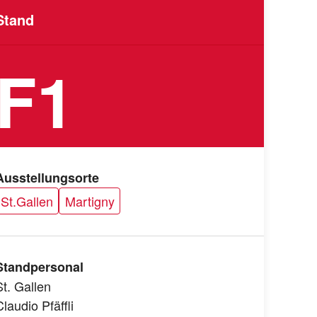
Stand
F1
Ausstellungsorte
St.Gallen
Martigny
Standpersonal
St. Gallen
Claudio Pfäffli