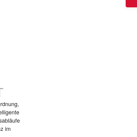
T
Ordnung,
elligente
tsabläufe
nz im