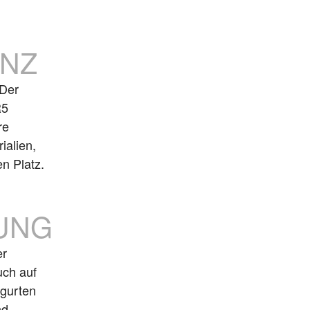
ENZ
Der
R5
re
alien,
n Platz.
UNG
er
uch auf
rgurten
nd